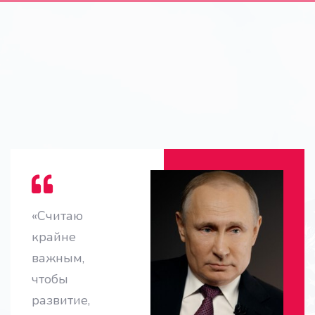
«Считаю
крайне
важным,
чтобы
развитие,