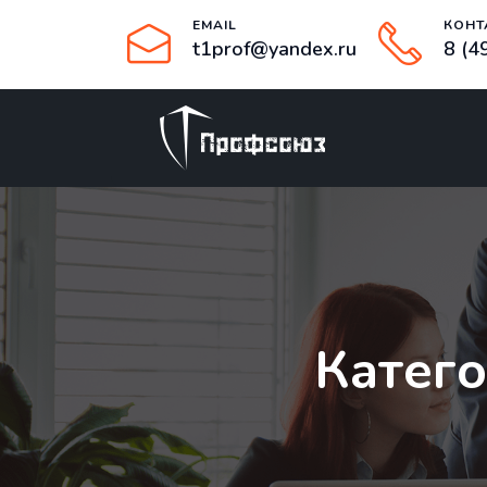
EMAIL
КОНТ
t1prof@yandex.ru
8 (4
Катег